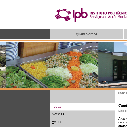
Q
uem Somos
Home
Cand
T
odas
Data d
N
otícias
A can
A
visos
ano l
aloj