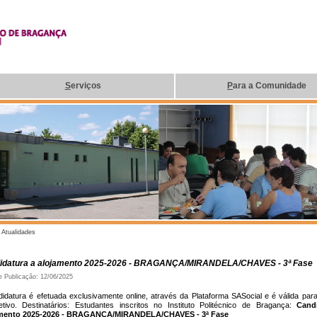
S
erviços
P
ara a Comunidade
| Atualidades
idatura a alojamento 2025-2026 - BRAGANÇA/MIRANDELA/CHAVES - 3ª Fase
e Publicação: 12/06/2025
didatura é efetuada exclusivamente online, através da Plataforma SASocial e é válida par
etivo. Destinatários: Estudantes inscritos no Instituto Politécnico de Bragança:
Cand
amento 2025-2026 - BRAGANÇA/MIRANDELA/CHAVES - 3ª Fase