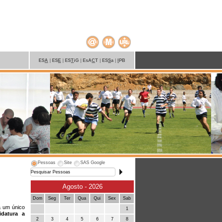
ES
A
|
ES
E
|
ES
T
iG
|
EsA
C
T
|
ES
S
a
|
I
PB
Pessoas
Site
SAS Google
Agosto - 2026
Dom
Seg
Ter
Qua
Qui
Sex
Sab
a um único
1
idatura a
2
3
4
5
6
7
8