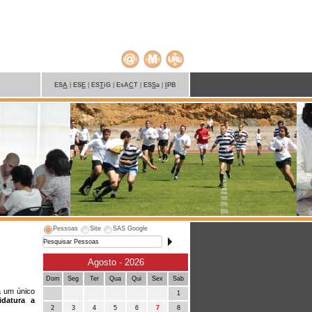
ES
A
|
ES
E
|
ES
T
iG
|
EsA
C
T
|
ES
S
a
|
I
PB
Pessoas
Site
SAS Google
Agosto - 2026
Dom
Seg
Ter
Qua
Qui
Sex
Sab
a um único
1
idatura a
2
3
4
5
6
7
8