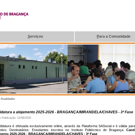
S
erviços
P
ara a Comunidade
| Atualidades
idatura a alojamento 2025-2026 - BRAGANÇA/MIRANDELA/CHAVES - 3ª Fase
e Publicação: 12/06/2025
didatura é efetuada exclusivamente online, através da Plataforma SASocial e é válida par
etivo. Destinatários: Estudantes inscritos no Instituto Politécnico de Bragança:
Cand
amento 2025-2026 - BRAGANÇA/MIRANDELA/CHAVES - 3ª Fase