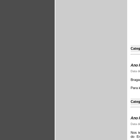
Categ
Ano l
Data d
Bragan
Para 
Categ
Ano l
Data d
Nos t
do En