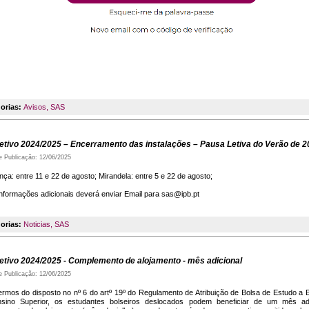
orias:
Avisos
,
SAS
etivo 2024/2025 – Encerramento das instalações – Pausa Letiva do Verão de 
e Publicação: 12/06/2025
ça: entre 11 e 22 de agosto; Mirandela: entre 5 e 22 de agosto;
informações adicionais deverá enviar Email para sas@ipb.pt
orias:
Noticias
,
SAS
etivo 2024/2025 - Complemento de alojamento - mês adicional
e Publicação: 12/06/2025
ermos do disposto no nº 6 do artº 19º do Regulamento de Atribuição de Bolsa de Estudo a 
sino Superior, os estudantes bolseiros deslocados podem beneficiar de um mês adi