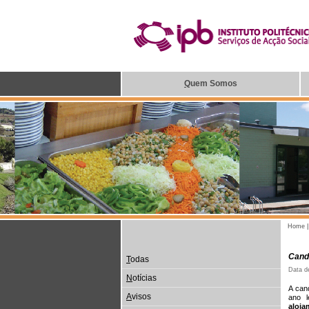
Q
uem Somos
Home
Cand
T
odas
Data d
N
otícias
A can
A
visos
ano l
aloj