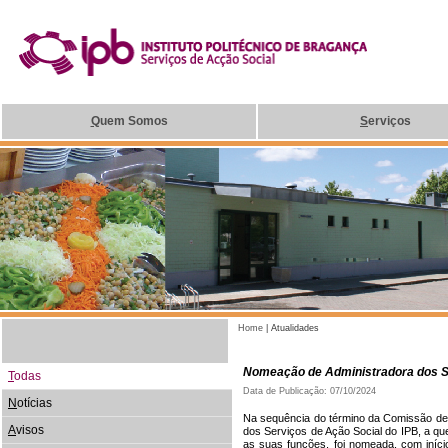
Q
uem Somos
S
erviços
Home
| Atualidades
Nomeação de Administradora dos Se
T
odas
Data de Publicação: 07/10/2024
N
otícias
Na sequência do término da Comissão de 
A
visos
dos Serviços de Ação Social do IPB, a 
as suas funções, foi nomeada, com iníci