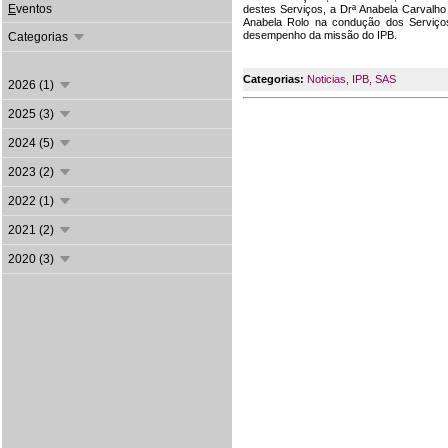
E
ventos
destes Serviços, a Drª Anabela Carvalh
Anabela Rolo na condução dos Serviço
desempenho da missão do IPB.
Categorias
Categorias:
Noticias
,
IPB
,
SAS
2026 (1)
2025 (3)
2024 (5)
2023 (2)
2022 (1)
2021 (2)
2020 (3)