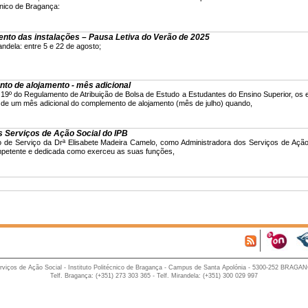
écnico de Bragança:
ento das instalações – Pausa Letiva do Verão de 2025
andela: entre 5 e 22 de agosto;
to de alojamento - mês adicional
º 19º do Regulamento de Atribuição de Bolsa de Estudo a Estudantes do Ensino Superior, os 
 de um mês adicional do complemento de alojamento (mês de julho) quando,
 Serviços de Ação Social do IPB
de Serviço da Drª Elisabete Madeira Camelo, como Administradora dos Serviços de Ação
petente e dedicada como exerceu as suas funções,
rviços de Ação Social - Instituto Politécnico de Bragança - Campus de Santa Apolónia - 5300-252 BRAGA
Telf. Bragança: (+351) 273 303 365 - Telf. Mirandela: (+351) 300 029 997