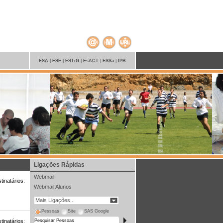
ES
A
|
ES
E
|
ES
T
iG
|
EsA
C
T
|
ES
S
a
|
I
PB
Ligações Rápidas
Webmail
inatários:
Webmail Alunos
Mais Ligações...
Pessoas
Site
SAS Google
inatários: