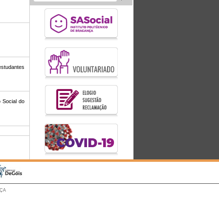
estudantes
 Social do
NÇA